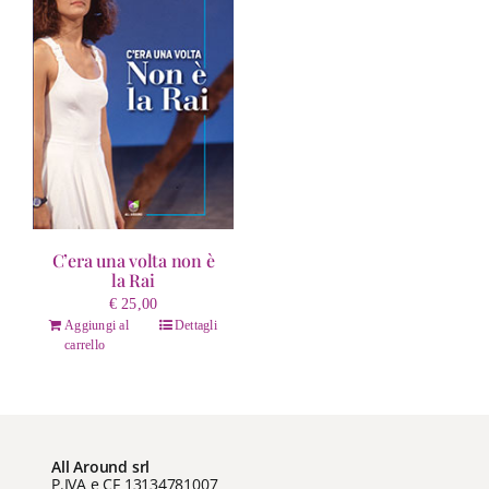
C’era una volta non è
la Rai
€
25,00
Aggiungi al
Dettagli
carrello
All Around srl
P.IVA e CF 13134781007