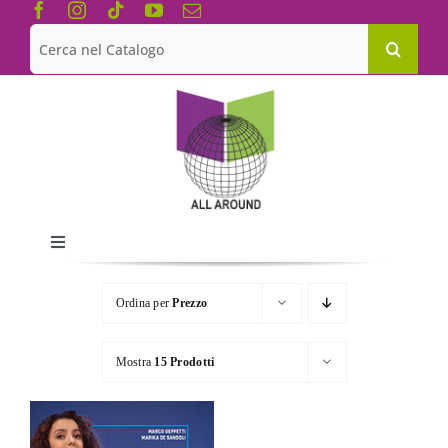
Salta
al
Cerca
contenuto
per:
Toggle
Navigation
Chi siamo
Ordina per
Prezzo
Le Collane
Mostra
15 Prodotti
Catalogo