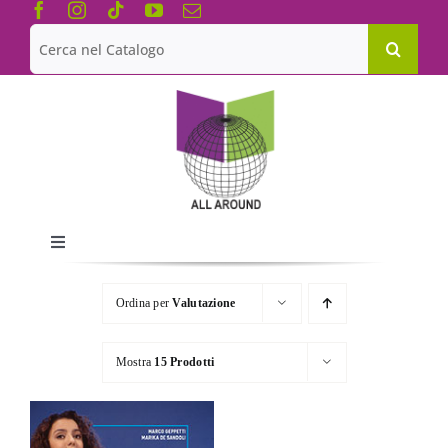
Salta
al
Cerca
contenuto
per:
Toggle
Navigation
Chi siamo
Ordina per
Valutazione
Le Collane
Mostra
15 Prodotti
Catalogo