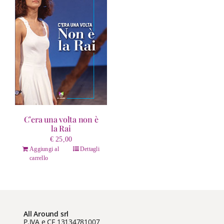
C’era una volta non è
la Rai
€
25,00
Aggiungi al
Dettagli
carrello
All Around srl
P.IVA e CF 13134781007