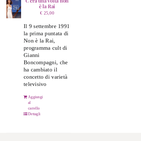
C’era una volta non
è la Rai
€
25,00
Il 9 settembre 1991
la prima puntata di
Non è la Rai,
programma cult di
Gianni
Boncompagni, che
ha cambiato il
concetto di varietà
televisivo
Aggiungi
al
carrello
Dettagli