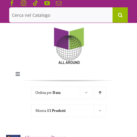
Salta
al
Cerca
contenuto
per:
Toggle
Navigation
Chi siamo
Ordina per
Data
Le Collane
Mostra
15 Prodotti
Catalogo