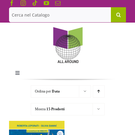
Salta
al
Cerca
contenuto
per:
Toggle
Navigation
Chi siamo
Ordina per
Data
Le Collane
Mostra
15 Prodotti
Catalogo