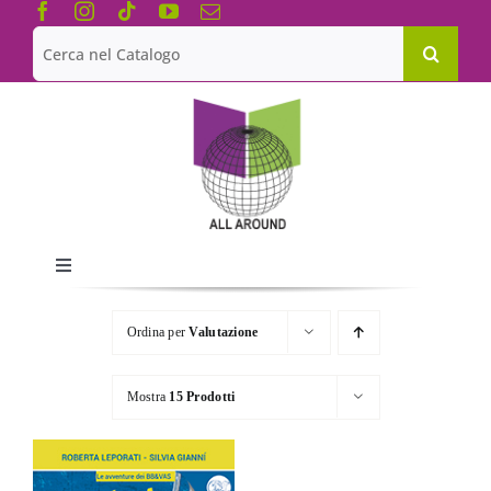
Salta
al
Cerca
contenuto
per:
Toggle
Navigation
Chi siamo
Ordina per
Valutazione
Le Collane
Mostra
15 Prodotti
Catalogo