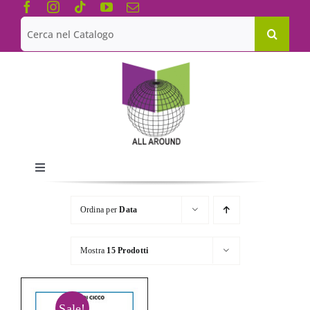
Salta
al
Cerca
contenuto
per:
Toggle
Navigation
Chi siamo
Ordina per
Data
Le Collane
Mostra
15 Prodotti
Catalogo
Sale!