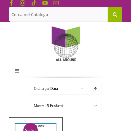
Salta
al
Cerca
contenuto
per:
Toggle
Navigation
Chi siamo
Ordina per
Data
Le Collane
Mostra
15 Prodotti
Catalogo
Sale!