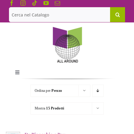
Salta
al
Cerca
contenuto
per:
Toggle
Navigation
Chi siamo
Ordina per
Prezzo
Le Collane
Mostra
15 Prodotti
Catalogo