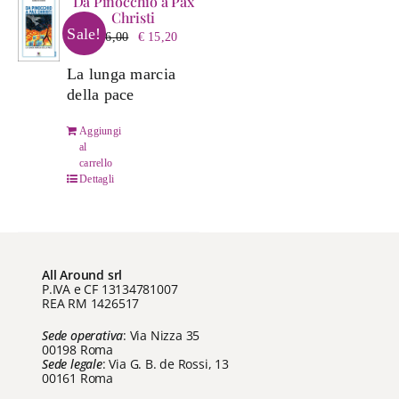
Da Pinocchio a Pax
Christi
Sale!
Il
Il
€
16,00
€
15,20
prezzo
prezzo
La lunga marcia
originale
attuale
della pace
era:
è:
€ 16,00.
€ 15,20.
Aggiungi
al
carrello
Dettagli
All Around srl
P.IVA e CF 13134781007
REA RM 1426517
Sede operativa
: Via Nizza 35
00198 Roma
Sede legale
: Via G. B. de Rossi, 13
00161 Roma