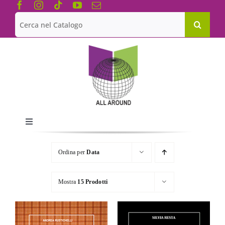
Salta
al
Cerca
contenuto
per:
Toggle
Navigation
Chi siamo
Ordina per
Data
Le Collane
Mostra
15 Prodotti
Catalogo