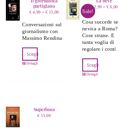
Il giornalista
La neve
partigiano
Fascia
-
€
2,99
€
6,00
Sale!
Fascia
-
€
4,99
€
15,00
di
di
prezzo
Cosa succede se
Conversazioni sul
prezzo:
da
nevica a Roma?
giornalismo con
da
€ 2,99
Cose strane. E
Massimo Rendina
€ 4,99
a
tanta voglia di
a
€ 6,00
regolare i conti
Questo
€ 15,00
Scegli
prodotto
Questo
ha
Dettagli
Scegli
prodotto
più
ha
Dettagli
varianti.
più
Le
varianti.
opzioni
Le
possono
opzioni
essere
possono
Superluna
scelte
essere
€
15,00
nella
scelte
pagina
nella
del