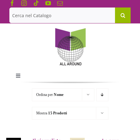
Salta
al
Cerca
contenuto
per:
Toggle
Navigation
Chi siamo
Ordina per
Nome
Le Collane
Mostra
15 Prodotti
Catalogo