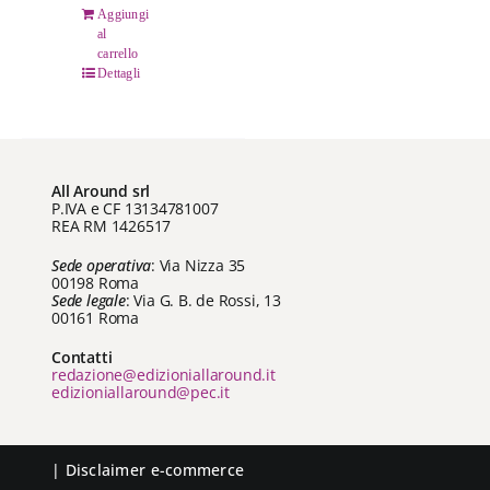
pagina
Aggiungi
prodotto
al
del
carrello
prodotto
Dettagli
All Around srl
P.IVA e CF 13134781007
REA RM 1426517
Sede operativa
: Via Nizza 35
00198 Roma
Sede legale
: Via G. B. de Rossi, 13
00161 Roma
Contatti
redazione@edizioniallaround.it
edizioniallaround@pec.it
|
Disclaimer e-commerce