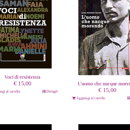
Voci di resistenza
€
15,00
L’uomo che nacque more
€
15,00
ngi al carrello
Dettagli
Aggiungi al carrello