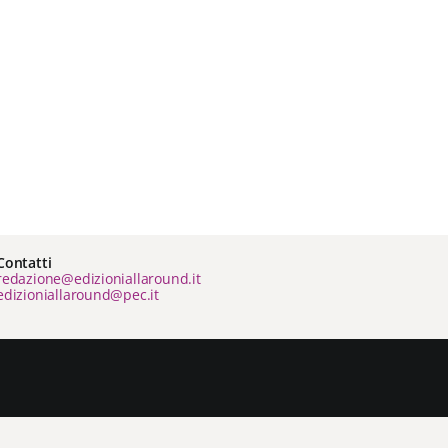
Contatti
redazione@edizioniallaround.it
edizioniallaround@pec.it