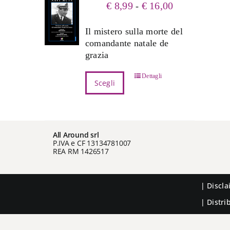
Fascia
€
8,99
€
16,00
-
di
prezzo:
Il mistero sulla morte del
da
comandante natale de
€ 8,99
grazia
a
€ 16,00
Questo
Dettagli
Scegli
prodotto
ha
più
varianti.
All Around srl
Le
P.IVA e CF 13134781007
opzioni
REA RM 1426517
possono
essere
scelte
|
Discl
nella
| Distr
pagina
del