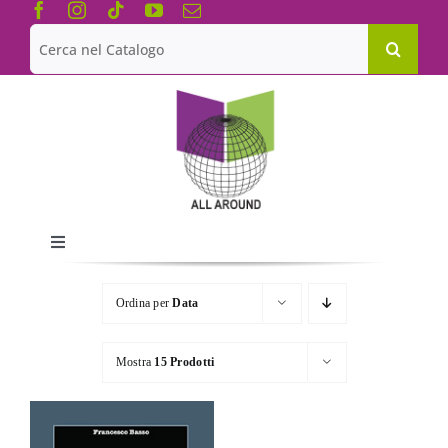
Salta
al
Cerca
contenuto
per:
Toggle
Navigation
Chi siamo
Ordina per
Data
Le Collane
Mostra
15 Prodotti
Catalogo