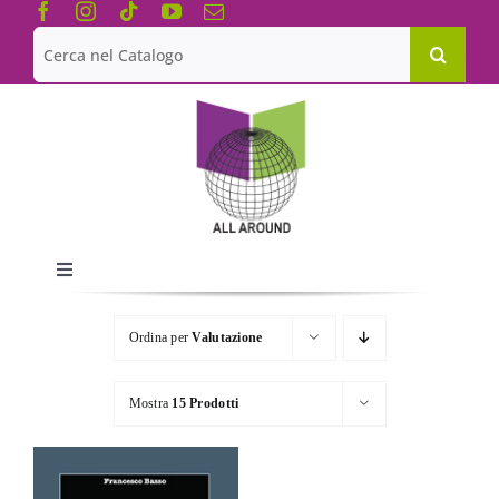
Salta
al
Cerca
contenuto
per:
Toggle
Navigation
Chi siamo
Ordina per
Valutazione
Le Collane
Mostra
15 Prodotti
Catalogo