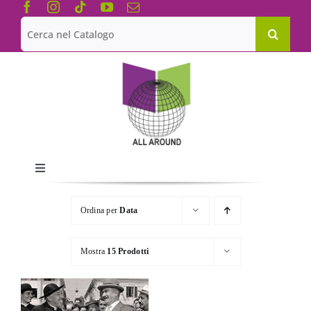
Salta
al
Cerca
contenuto
per:
Toggle
Navigation
Chi siamo
Ordina per
Data
Le Collane
Mostra
15 Prodotti
Catalogo