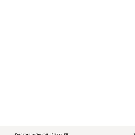
Sede operativa
: Via Nizza 35