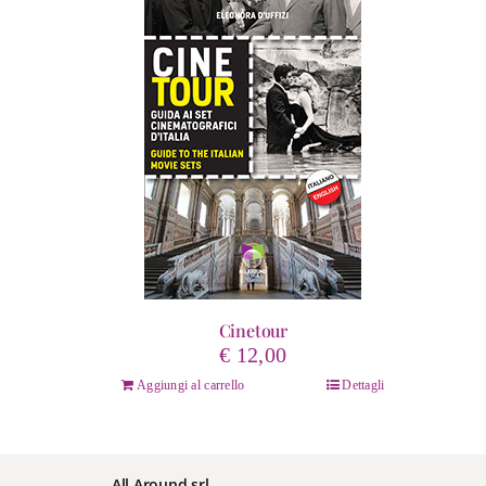
Cinetour
€
12,00
Aggiungi al carrello
Dettagli
All Around srl