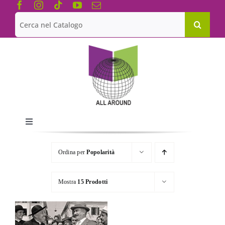
Salta
al
Cerca
contenuto
per:
Toggle
Navigation
Chi siamo
Ordina per
Popolarità
Le Collane
Mostra
15 Prodotti
Catalogo