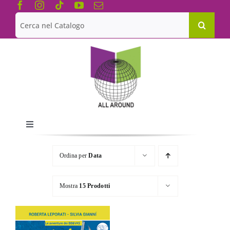
Salta
al
Cerca
contenuto
per:
Toggle
Navigation
Chi siamo
Ordina per
Data
Le Collane
Mostra
15 Prodotti
Catalogo