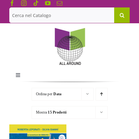
Salta
al
Cerca
contenuto
per:
Toggle
Navigation
Chi siamo
Ordina per
Data
Le Collane
Mostra
15 Prodotti
Catalogo