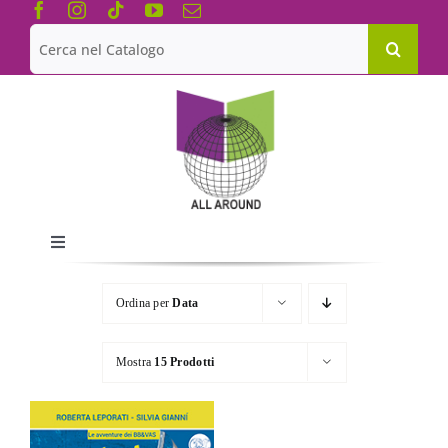
Salta
al
Cerca
contenuto
per:
Toggle
Navigation
Chi siamo
Ordina per
Data
Le Collane
Mostra
15 Prodotti
Catalogo