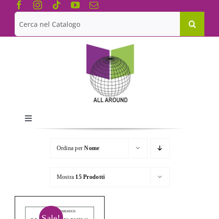
Salta
al
Cerca
contenuto
per:
Toggle
Navigation
Chi siamo
Ordina per
Nome
Le Collane
Mostra
15 Prodotti
Catalogo
Sale!