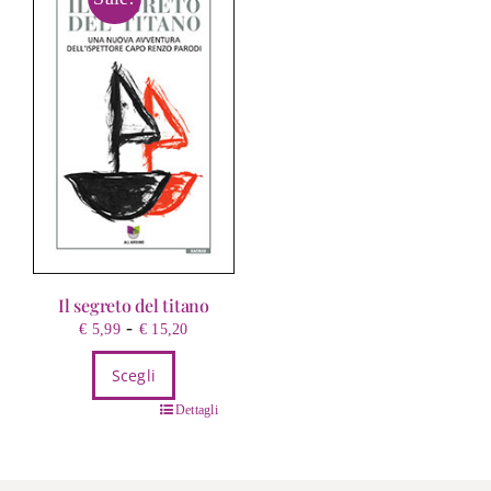
Il segreto del titano
Fascia
-
€
5,99
€
15,20
di
Scegli
prezzo:
da
Questo
Dettagli
€ 5,99
prodotto
a
ha
€ 15,20
più