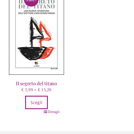
Il segreto del titano
Fascia
-
€
5,99
€
15,20
di
Scegli
prezzo:
da
Questo
Dettagli
€ 5,99
prodotto
a
ha
€ 15,20
più