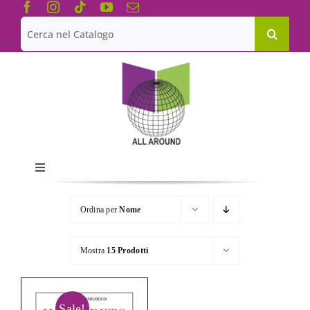
Salta
al
Cerca
contenuto
per:
Toggle
Navigation
Chi siamo
Ordina per
Nome
Le Collane
Mostra
15 Prodotti
Catalogo
Sale!