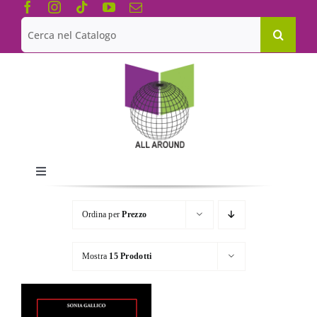
Salta
al
Cerca
contenuto
per:
Toggle
Navigation
Chi siamo
Ordina per
Prezzo
Le Collane
Mostra
15 Prodotti
Catalogo