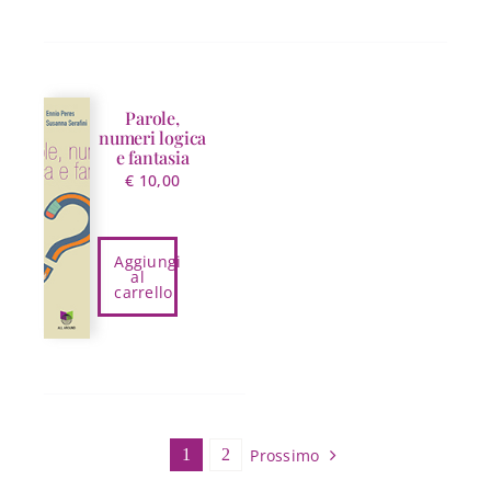
Parole,
numeri logica
e fantasia
€
10,00
Aggiungi
al
carrello
Prossimo
1
2