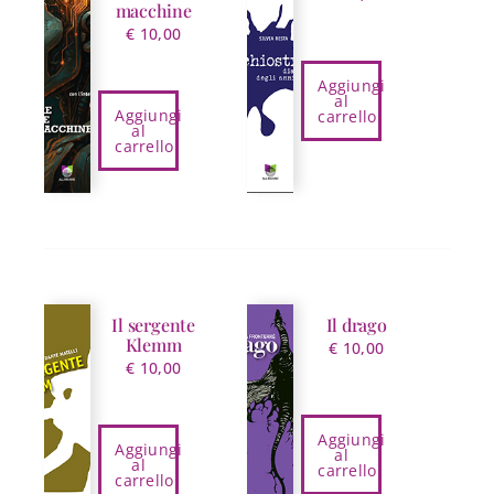
macchine
€
10,00
Aggiungi
al
Aggiungi
carrello
al
carrello
Il sergente
Il drago
Klemm
€
10,00
€
10,00
Aggiungi
Aggiungi
al
al
carrello
carrello