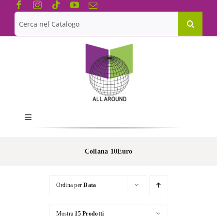
Salta
al
Cerca
contenuto
per:
Toggle
Navigation
Chi siamo
Collana 10Euro
Le Collane
Ordina per
Data
Catalogo
Mostra
15 Prodotti