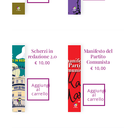
Scherzi in
Manifesto del
redazione 2.0
Partito
Comunista
€
10,00
€
10,00
Aggiungi
al
Aggiungi
carrello
al
carrello