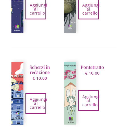
Aggiungi
Aggiungi
al
al
carrello
carrello
Scherzi in
Pontetratto
redazione
€
10,00
€
10,00
Aggiungi
Aggiungi
al
al
carrello
carrello