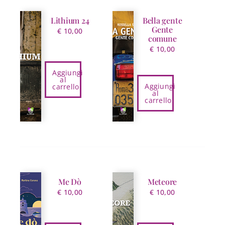
Lithium 24
Bella gente
Gente
€
10,00
comune
€
10,00
Aggiungi
al
Aggiungi
carrello
al
carrello
Me Dò
Meteore
€
10,00
€
10,00