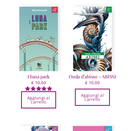
I luna park
Onda d’abisso – ABISSI
€
10,00
€
10,00
Aggiungi al
Valutato
Aggiungi al
carrello
carrello
5.00
su 5