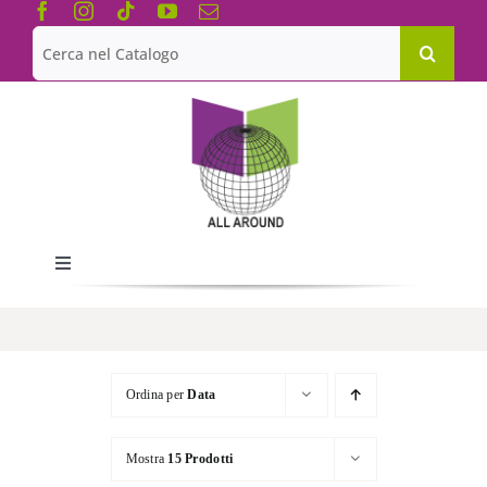
Salta
al
Cerca
contenuto
per:
Toggle
Navigation
Chi siamo
Le Collane
Ordina per
Data
Mostra
15 Prodotti
Catalogo