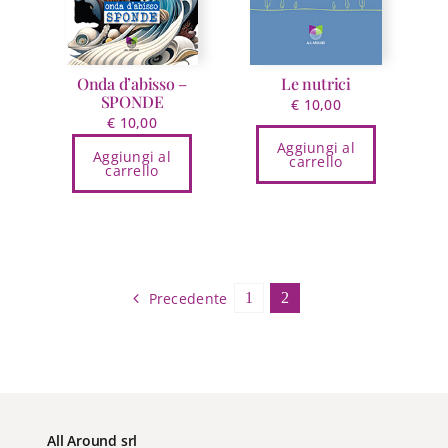
nella
pagina
del
prodotto
Onda d’abisso –
Le nutrici
SPONDE
€
10,00
€
10,00
Aggiungi al
Aggiungi al
carrello
carrello
Precedente
1
2
All Around srl