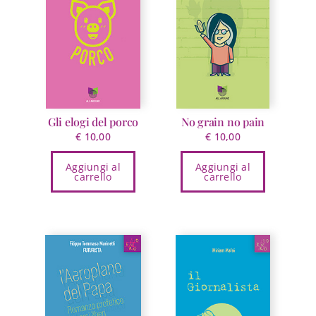
Gli elogi del porco
No grain no pain
€
10,00
€
10,00
Aggiungi al
Aggiungi al
carrello
carrello