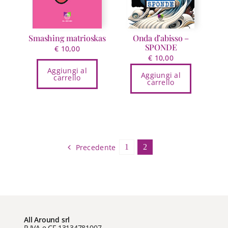
nella
pagina
del
prodotto
Smashing matrioskas
Onda d’abisso –
SPONDE
€
10,00
€
10,00
Aggiungi al
Aggiungi al
carrello
carrello
Precedente
1
2
All Around srl
P.IVA e CF 13134781007