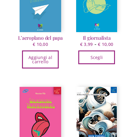
L’aeroplano del papa
Il giornalista
Fascia
-
€
10,00
€
3,99
€
10,00
di
Aggiungi al
Scegli
prezzo:
carrello
da
Questo
€ 3,99
prodotto
a
ha
€ 10,00
più
varianti.
Le
opzioni
possono
essere
scelte