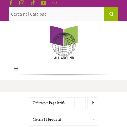
Salta
al
Cerca
contenuto
per:
Toggle
Navigation
Chi siamo
Le Collane
Ordina per
Popolarità
Mostra
15 Prodotti
Catalogo