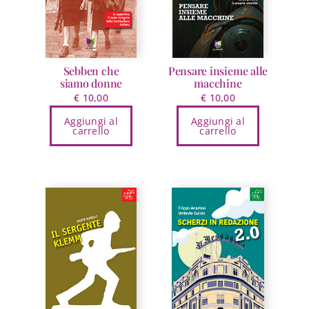
Sebben che
Pensare insieme alle
siamo donne
macchine
€
10,00
€
10,00
Aggiungi al
Aggiungi al
carrello
carrello