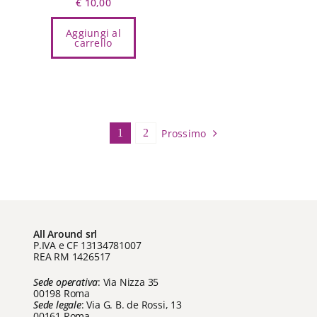
€
10,00
Aggiungi al
carrello
Prossimo
1
2
All Around srl
P.IVA e CF 13134781007
REA RM 1426517
Sede operativa
: Via Nizza 35
00198 Roma
Sede legale
: Via G. B. de Rossi, 13
00161 Roma