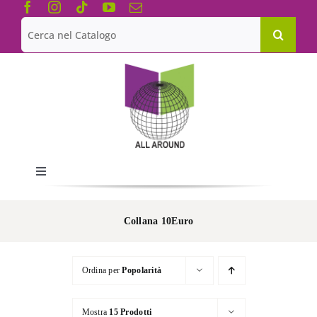
Salta
al
Cerca
contenuto
per:
Toggle
Navigation
Chi siamo
Collana 10Euro
Le Collane
Ordina per
Popolarità
Catalogo
Mostra
15 Prodotti