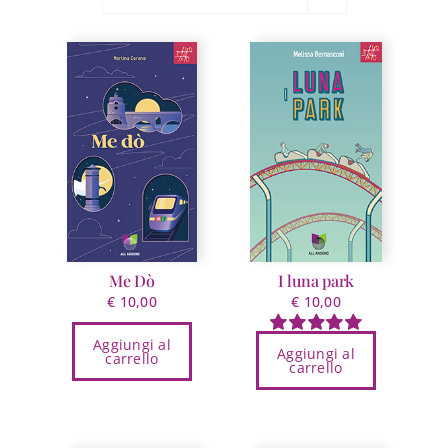
Me Dò
I luna park
€
10,00
€
10,00
Aggiungi al
Valutato
Aggiungi al
carrello
carrello
5.00
su 5