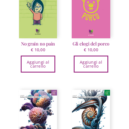
possono
essere
scelte
nella
pagina
del
prodotto
No grain no pain
Gli elogi del porco
€
10,00
€
10,00
Aggiungi al
Aggiungi al
carrello
carrello