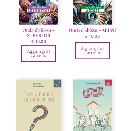
Onda d’abisso –
Onda d’abisso – ABISSI
SUPERFICI
€
10,00
€
10,00
Aggiungi al
Aggiungi al
carrello
carrello