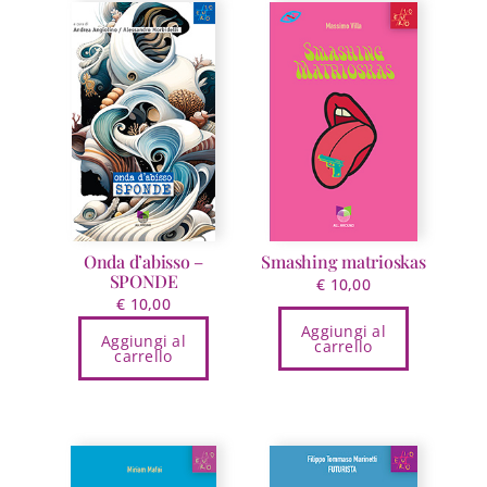
Onda d’abisso –
Smashing matrioskas
SPONDE
€
10,00
€
10,00
Aggiungi al
Aggiungi al
carrello
carrello