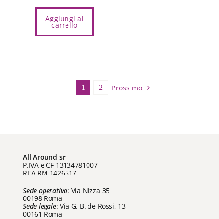
Aggiungi al
carrello
Prossimo
1
2
All Around srl
P.IVA e CF 13134781007
REA RM 1426517
Sede operativa
: Via Nizza 35
00198 Roma
Sede legale
: Via G. B. de Rossi, 13
00161 Roma