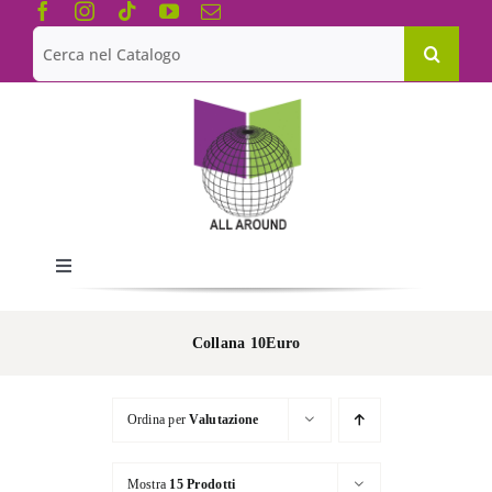
Salta
al
Cerca
contenuto
per:
Toggle
Navigation
Chi siamo
Collana 10Euro
Le Collane
Ordina per
Valutazione
Catalogo
Mostra
15 Prodotti