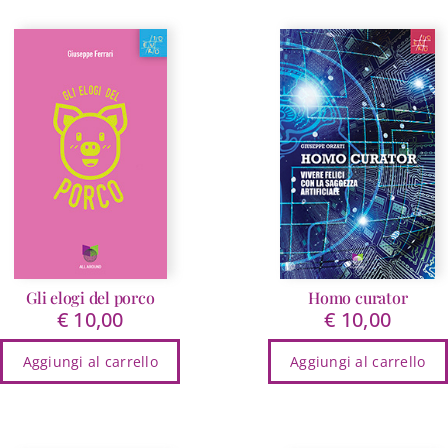
Gli elogi del porco
Homo curator
€
10,00
€
10,00
Aggiungi al carrello
Aggiungi al carrello