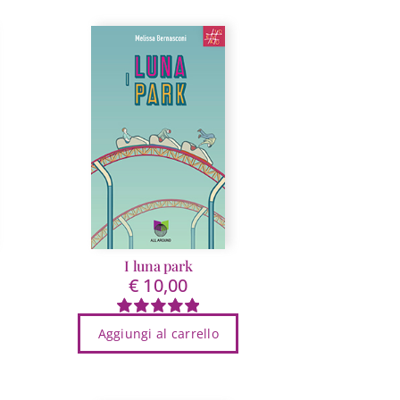
I luna park
€
10,00
Valutato
Aggiungi al carrello
5.00
su 5