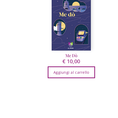
Me Dò
€
10,00
Aggiungi al carrello