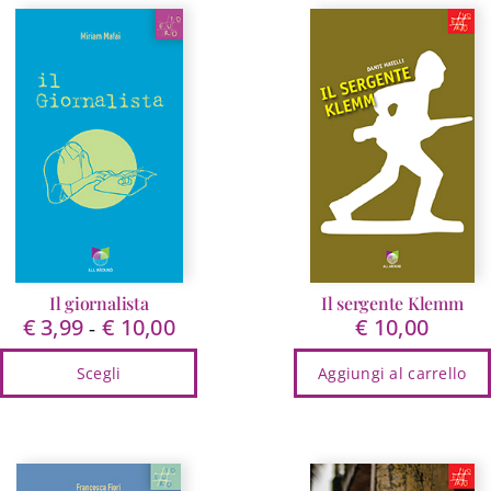
Il giornalista
Il sergente Klemm
€
3,99
€
10,00
€
10,00
Fascia
-
di
Scegli
Aggiungi al carrello
prezzo:
da
Questo
€ 3,99
prodotto
a
ha
€ 10,00
più