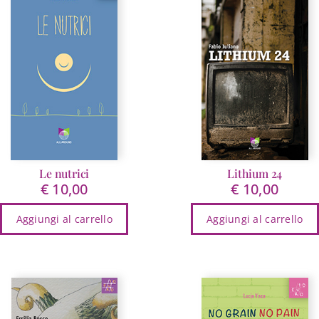
varianti.
Le
opzioni
possono
essere
scelte
nella
pagina
del
prodotto
Le nutrici
Lithium 24
€
10,00
€
10,00
Aggiungi al carrello
Aggiungi al carrello