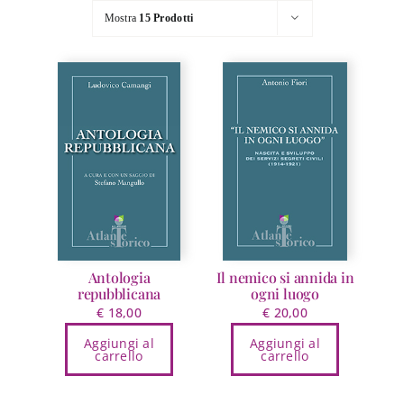
Mostra
15 Prodotti
Antologia
Il nemico si annida in
repubblicana
ogni luogo
€
18,00
€
20,00
Aggiungi al
Aggiungi al
carrello
carrello