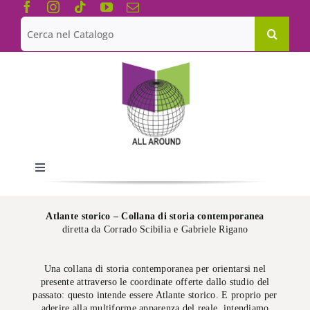
Salta
al
Cerca
contenuto
per:
Toggle
Navigation
Chi siamo
Atlante storico – Collana di storia contemporanea
diretta da Corrado Scibilia e Gabriele Rigano
Le Collane
Una collana di storia contemporanea per orientarsi nel
presente attraverso le coordinate offerte dallo studio del
Catalogo
passato: questo intende essere Atlante storico. E proprio per
aderire alla multiforme apparenza del reale, intendiamo