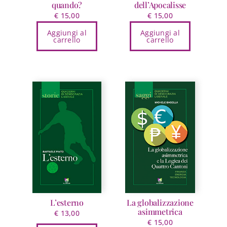
quando?
dell’Apocalisse
€
15,00
€
15,00
Aggiungi al
Aggiungi al
carrello
carrello
L’esterno
La globalizzazione
asimmetrica
€
13,00
€
15,00