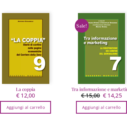
Sale!
La coppia
Tra informazione e market
€
12,00
€
15,00
€
14,25
Il
Il
prezzo
pr
Aggiungi al carrello
Aggiungi al carrello
originale
at
era:
è:
€ 15,00.
€ 