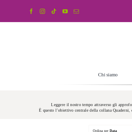
Salta
al
contenuto
Chi siamo
Leggere il nostro tempo attraverso gli approfond
È questo l’obiettivo centrale della collana Quaderni, d
Ordina per
Data