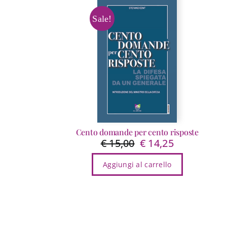
Sale!
Cento domande per cento risposte
€
15,00
€
14,25
Il
Il
prezzo
prezzo
Aggiungi al carrello
originale
attuale
era:
è:
€ 15,00.
€ 14,25.