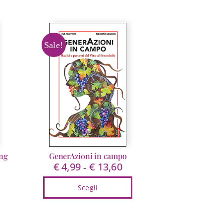
Sale!
ing
GenerAzioni in campo
€
4,99
€
13,60
Fascia
-
ezzo
di
Scegli
tuale
prezzo:
da
Questo
14,25.
€ 4,99
prodotto