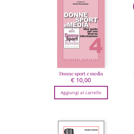
varianti.
Le
opzioni
possono
essere
scelte
nella
pagina
del
prodotto
Donne sport e media
€
10,00
Aggiungi al carrello