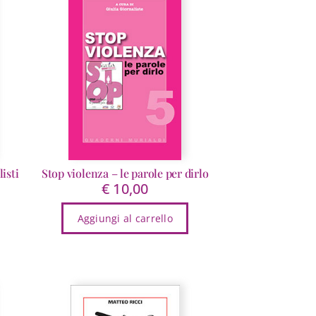
isti
Stop violenza – le parole per dirlo
€
10,00
scia
Aggiungi al carrello
ezzo:
2,99
10,00