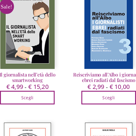
Sale!
Il giornalista nell’età dello
Reiscriviamo all’Albo i giornal
smartworking
ebrei radiati dal fascismo
€
4,99
€
15,20
€
2,99
€
10,00
Fascia
Fa
-
-
di
di
Scegli
Scegli
prezzo:
pr
da
da
Questo
Questo
€ 4,99
€ 
prodotto
prodotto
a
a
ha
ha
€ 15,20
€ 
più
più
varianti.
varianti.