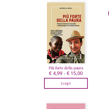
Più forte della paura
€
4,99
€
15,00
Fascia
-
di
Scegli
prezzo:
da
Questo
€ 4,99
prodotto
a
ha
€ 15,00
più