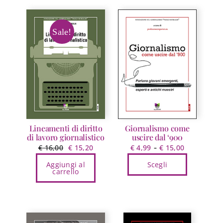
ha
a
più
€ 15,00
varianti.
Sale!
Le
opzioni
possono
essere
scelte
nella
pagina
del
Lineamenti di diritto
Giornalismo come
prodotto
di lavoro giornalistico
uscire dal ‘900
Il
Il
Fascia
-
€
16,00
€
15,20
€
4,99
€
15,00
prezzo
prezzo
di
Aggiungi al
Scegli
originale
attuale
prezzo:
carrello
Questo
era:
è:
da
prodotto
€ 16,00.
€ 15,20.
€ 4,99
ha
a
più
€ 15,00