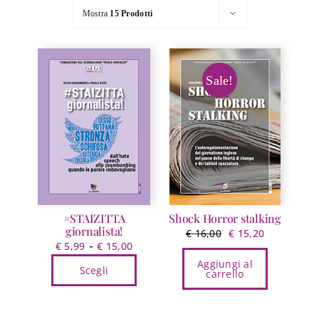
Mostra
15 Prodotti
Sale!
#STAIZITTA
Shock Horror stalking
giornalista!
Il
Il
€
16,00
€
15,20
Fascia
-
€
5,99
€
15,00
prezzo
prezzo
di
Aggiungi al
originale
attuale
Scegli
carrello
prezzo:
era:
è:
Questo
da
€ 16,00.
€ 15,20.
prodotto
€ 5,99