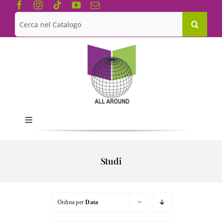
Salta
al
Cerca
contenuto
per:
Toggle
Navigation
Chi siamo
Studi
Le Collane
Ordina per
Data
Catalogo