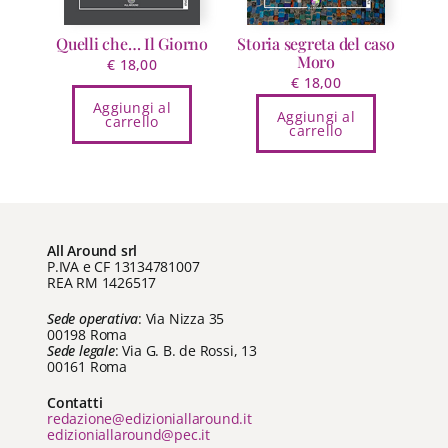
Quelli che… Il Giorno
Storia segreta del caso
Moro
€
18,00
€
18,00
Aggiungi al
Aggiungi al
carrello
carrello
All Around srl
P.IVA e CF 13134781007
REA RM 1426517
Sede operativa
: Via Nizza 35
00198 Roma
Sede legale
: Via G. B. de Rossi, 13
00161 Roma
Contatti
redazione@edizioniallaround.it
edizioniallaround@pec.it