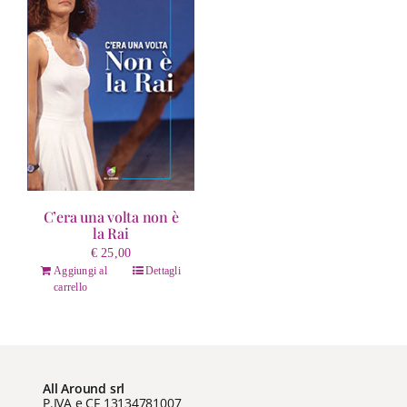
C’era una volta non è
la Rai
€
25,00
Aggiungi al
Dettagli
carrello
All Around srl
P.IVA e CF 13134781007