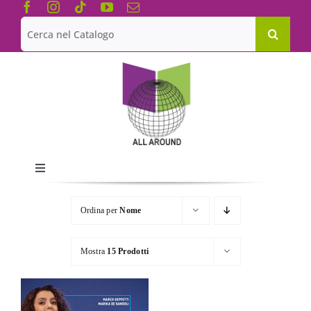
Salta
al
Cerca
contenuto
per:
Toggle
Navigation
Chi siamo
Ordina per
Nome
Le Collane
Mostra
15 Prodotti
Catalogo