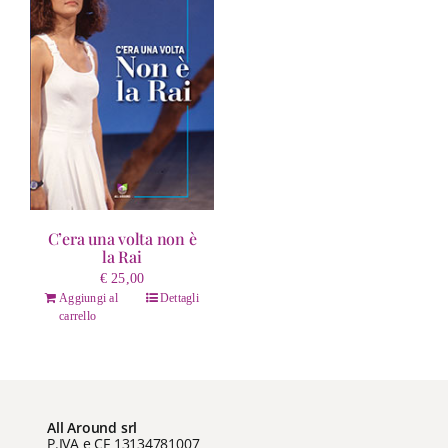
C’era una volta non è
la Rai
€
25,00
Aggiungi al
Dettagli
carrello
All Around srl
P.IVA e CF 13134781007