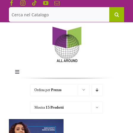
Salta
al
Cerca
contenuto
per:
Toggle
Navigation
Chi siamo
Ordina per
Prezzo
Le Collane
Mostra
15 Prodotti
Catalogo