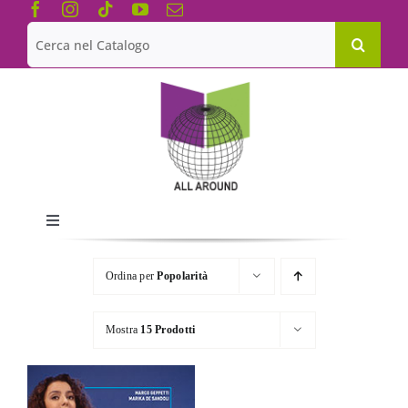
Salta
al
Cerca
contenuto
per:
Toggle
Navigation
Chi siamo
Ordina per
Popolarità
Le Collane
Mostra
15 Prodotti
Catalogo