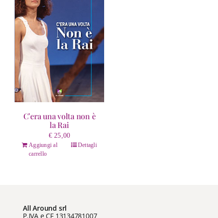
C’era una volta non è
la Rai
€
25,00
Aggiungi al
Dettagli
carrello
All Around srl
P.IVA e CF 13134781007