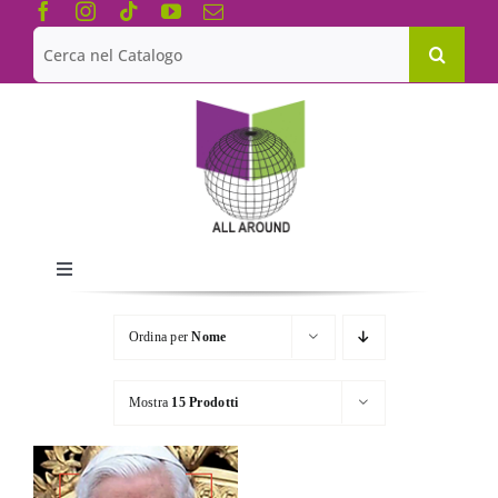
Salta
al
Cerca
contenuto
per:
Toggle
Navigation
Chi siamo
Ordina per
Nome
Le Collane
Mostra
15 Prodotti
Catalogo