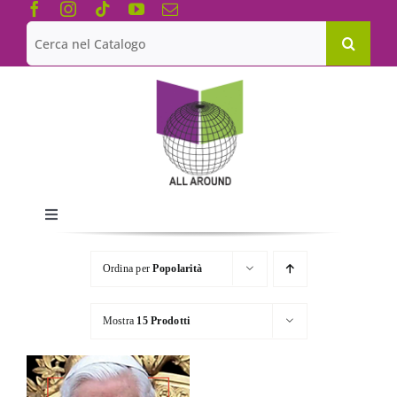
Salta
al
Cerca
contenuto
per:
Toggle
Navigation
Chi siamo
Ordina per
Popolarità
Le Collane
Mostra
15 Prodotti
Catalogo