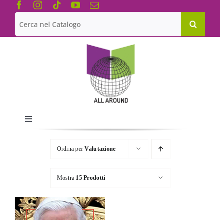
Salta
al
Cerca
contenuto
per:
Toggle
Navigation
Chi siamo
Ordina per
Valutazione
Le Collane
Mostra
15 Prodotti
Catalogo