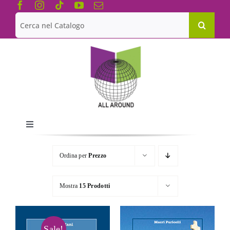
Salta
al
Cerca
contenuto
per:
Toggle
Navigation
Chi siamo
Ordina per
Prezzo
Le Collane
Mostra
15 Prodotti
Catalogo
Sale!