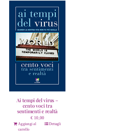
varianti.
varianti.
Le
Le
opzioni
opzioni
possono
possono
essere
essere
scelte
scelte
nella
nella
pagina
pagina
del
del
prodotto
prodotto
Ai tempi del virus –
cento voci tra
sentimenti e realtà
€
10,00
Aggiungi al
Dettagli
carrello