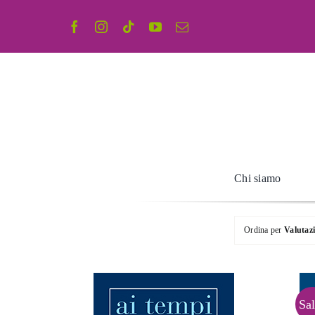
Salta
al
contenuto
Chi siamo
Ordina per
Valutaz
Sal