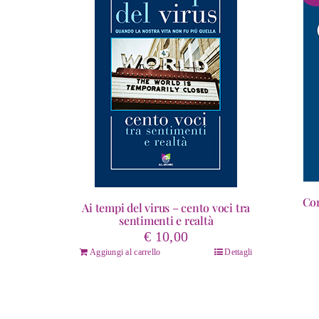
Cor
Ai tempi del virus – cento voci tra
sentimenti e realtà
€
10,00
Aggiungi al carrello
Dettagli
Quest
prodo
ha