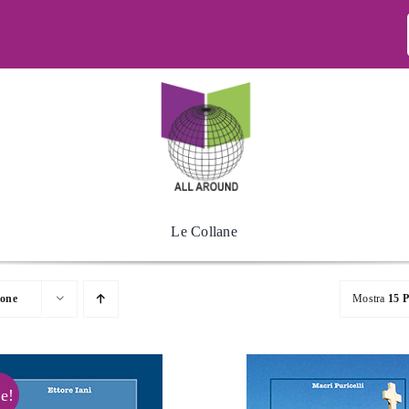
Le Collane
ione
Mostra
15 P
e!