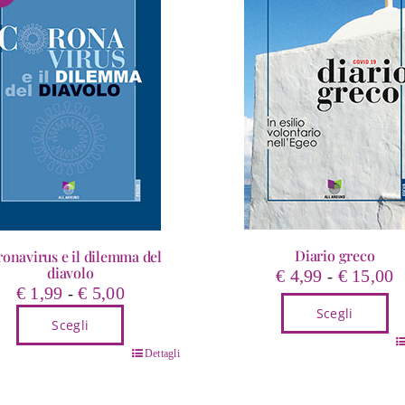
Diario greco
onavirus e il dilemma del
diavolo
F
€
4,99
€
15,00
-
Fascia
€
1,99
€
5,00
-
d
di
Scegli
p
Scegli
prezzo:
d
Questo
da
o
Dettagli
€
prodotto
€ 1,99
tto
a
ha
a
€