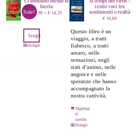
Ci abbiamo messo la
Ai tempi del virus –
faccia
cento voci tra
sentimenti e realtà
Sale!
Fascia
-
€
2,99
€
14,25
di
€
10,00
prezzo:
Questo libro è un
Questo
da
Scegli
viaggio, a tratti
prodotto
€ 2,99
fiabesco, a tratti
ha
Dettagli
a
amaro, nelle
più
€ 14,25
sensazioni, negli
varianti.
stati d’animo, nelle
Le
angosce e nelle
opzioni
speranze che hanno
possono
accompagnato la
essere
nostra cattività.
scelte
nella
Aggiungi
pagina
al
del
carrello
prodotto
Dettagli