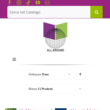
Salta
al
Cerca
contenuto
per:
Toggle
Navigation
Chi siamo
Ordina per
Data
Le Collane
Mostra
15 Prodotti
Catalogo