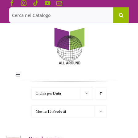
Salta
al
Cerca
contenuto
per:
Toggle
Navigation
Chi siamo
Ordina per
Data
Le Collane
Mostra
15 Prodotti
Catalogo