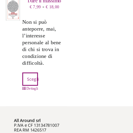
Dare il massimo
Fascia
-
€
7,99
€
18,00
di
prezzo:
Non si può
da
anteporre, mai,
€ 7,99
l’interesse
a
personale al bene
€ 18,00
di chi si trova in
condizione di
difficoltà.
Questo
Scegli
prodotto
ha
Dettagli
più
varianti.
Le
opzioni
All Around srl
possono
P.IVA e CF 13134781007
REA RM 1426517
essere