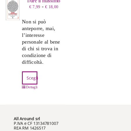
Dare il massimo
Fascia
-
€
7,99
€
18,00
di
prezzo:
Non si può
da
anteporre, mai,
€ 7,99
l’interesse
a
personale al bene
€ 18,00
di chi si trova in
condizione di
difficoltà.
Questo
Scegli
prodotto
ha
Dettagli
più
varianti.
Le
opzioni
All Around srl
possono
P.IVA e CF 13134781007
REA RM 1426517
essere