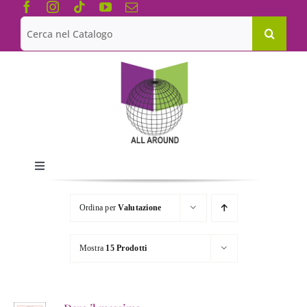
Salta
al
Cerca
contenuto
per:
Toggle
Navigation
Chi siamo
Ordina per
Valutazione
Le Collane
Mostra
15 Prodotti
Catalogo