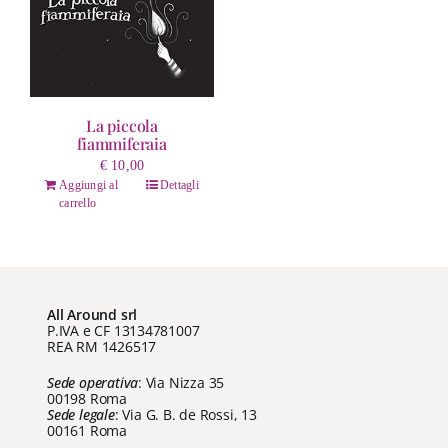
La piccola
fiammiferaia
€
10,00
Aggiungi al
Dettagli
carrello
All Around srl
P.IVA e CF 13134781007
REA RM 1426517
Sede operativa
: Via Nizza 35
00198 Roma
Sede legale
: Via G. B. de Rossi, 13
00161 Roma