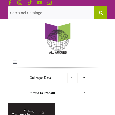
Salta
al
Cerca
contenuto
per:
Toggle
Navigation
Chi siamo
Ordina per
Data
Le Collane
Mostra
15 Prodotti
Catalogo