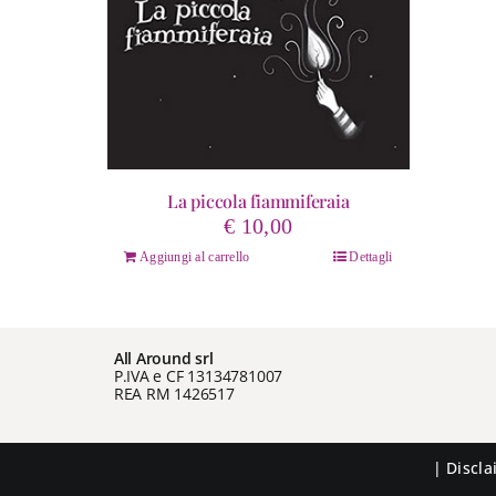
La piccola fiammiferaia
€
10,00
Aggiungi al carrello
Dettagli
All Around srl
P.IVA e CF 13134781007
REA RM 1426517
|
Discl