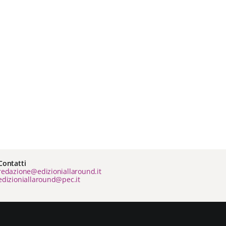
Contatti
redazione@edizioniallaround.it
edizioniallaround@pec.it