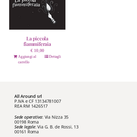
La piccola
fiammiferaia
€
10,00
Aggiungi al
Dettagli
carrello
All Around srl
P.IVA e CF 13134781007
REA RM 1426517
Sede operativa
: Via Nizza 35
00198 Roma
Sede legale
: Via G. B. de Rossi, 13
00161 Roma