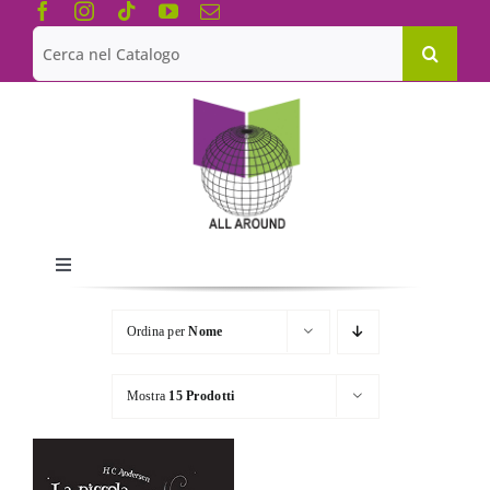
Salta
al
Cerca
contenuto
per:
Toggle
Navigation
Chi siamo
Ordina per
Nome
Le Collane
Mostra
15 Prodotti
Catalogo