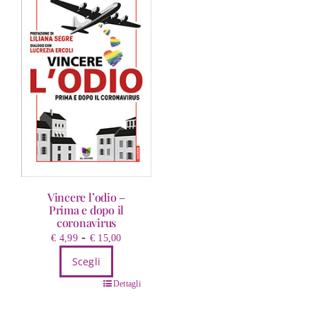
Vincere l’odio –
Prima e dopo il
coronavirus
Fascia
-
€
4,99
€
15,00
di
Scegli
prezzo:
Questo
da
Dettagli
prodotto
€ 4,99