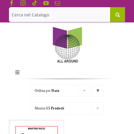
Salta
al
Cerca
contenuto
per:
Toggle
Navigation
Chi siamo
Ordina per
Data
Le Collane
Mostra
15 Prodotti
Catalogo