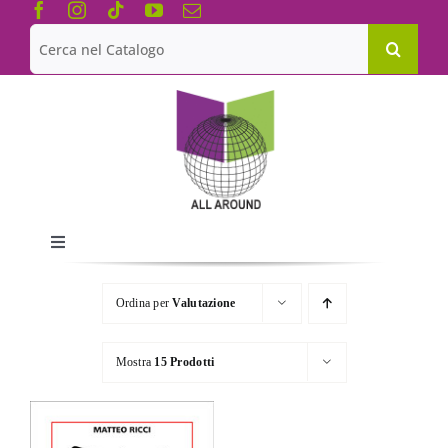
Salta
al
Cerca
contenuto
per:
Toggle
Navigation
Chi siamo
Ordina per
Valutazione
Le Collane
Mostra
15 Prodotti
Catalogo