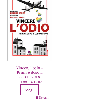
Vincere l’odio –
Prima e dopo il
coronavirus
Fascia
-
€
4,99
€
15,00
di
Scegli
prezzo:
Questo
da
Dettagli
prodotto
€ 4,99